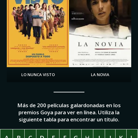
LO NUNCA VISTO
LA NOVIA
Más de 200 películas galardonadas en los
premios Goya para ver en línea. Utiliza la
siguiente tabla para encontrar un título.
A
B
C
D
E
F
G
H
I
J
K
L