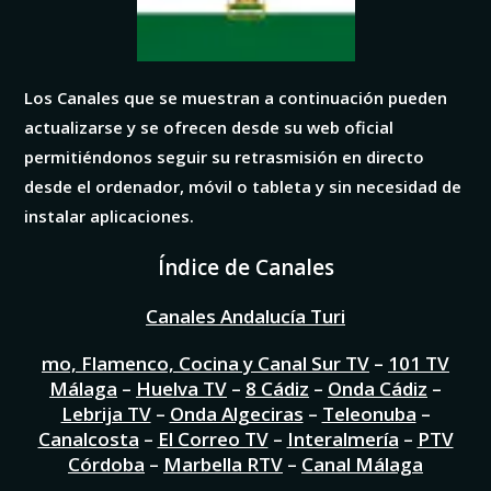
Los Canales que se muestran a continuación pueden
actualizarse y se ofrecen desde su web oficial
permitiéndonos seguir su retrasmisión en directo
desde el ordenador, móvil o tableta y sin necesidad de
instalar aplicaciones.
Índice de Canales
Canales Andalucía Turi
mo, Flamenco, Cocina y Canal Sur TV
–
101 TV
Málaga
–
Huelva TV
–
8 Cádiz
–
Onda Cádiz
–
Lebrija TV
–
Onda Algeciras
–
Teleonuba
–
Canalcosta
–
El Correo TV
–
Interalmería
–
PTV
Córdoba
–
Marbella RTV
–
Canal Málaga