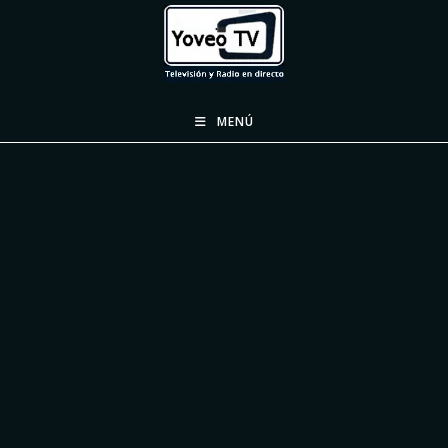
Ir
al
contenido
MENÚ